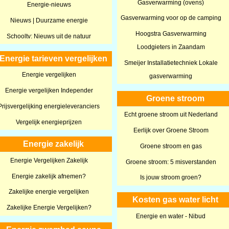
Gasverwarming (ovens)
Energie-nieuws
Gasverwarming voor op de camping
Nieuws | Duurzame energie
Hoogstra Gasverwarming
Schooltv: Nieuws uit de natuur
Loodgieters in Zaandam
Energie tarieven vergelijken
Smeijer Installatietechniek Lokale
Energie vergelijken
gasverwarming
Energie vergelijken Independer
Groene stroom
Prijsvergelijking energieleveranciers
Echt groene stroom uit Nederland
Vergelijk energieprijzen
Eerlijk over Groene Stroom
Energie zakelijk
Groene stroom en gas
Energie Vergelijken Zakelijk
Groene stroom: 5 misverstanden
Energie zakelijk afnemen?
Is jouw stroom groen?
Zakelijke energie vergelijken
Kosten gas water licht
Zakelijke Energie Vergelijken?
Energie en water - Nibud