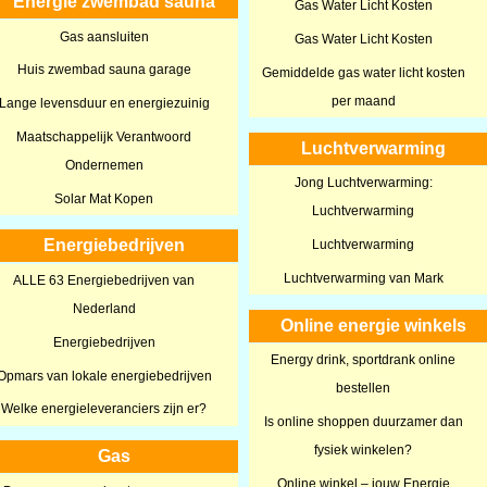
Energie zwembad sauna
Gas Water Licht Kosten
Gas aansluiten
Gas Water Licht Kosten
Huis zwembad sauna garage
Gemiddelde gas water licht kosten
per maand
Lange levensduur en energiezuinig
Maatschappelijk Verantwoord
Luchtverwarming
Ondernemen
Jong Luchtverwarming:
Solar Mat Kopen
Luchtverwarming
Energiebedrijven
Luchtverwarming
Luchtverwarming van Mark
ALLE 63 Energiebedrijven van
Nederland
Online energie winkels
Energiebedrijven
Energy drink, sportdrank online
Opmars van lokale energiebedrijven
bestellen
Welke energieleveranciers zijn er?
Is online shoppen duurzamer dan
fysiek winkelen?
Gas
Online winkel – jouw Energie